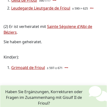
Geila de Frioul
590-????
Leudegarde Lieutgarde de Frioul
± 590-> 625
(2) Er ist verheiratet mit
Sainte Ségolene d'Albi de
Béziers
.
Sie haben geheiratet.
Kind(er):
Grimoald de Frioul
± 597-± 671
Haben Sie Ergänzungen, Korrekturen oder
Fragen im Zusammenhang mit Gisulf II de
Frioul?