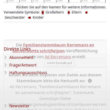
Klicken Sie auf den Namen für weitere Informationen.
Verwendete Symbole:
Großeltern
Eltern
Geschwister
Kinder
Die
Familienstammbaum Kerremans en
Direkte Links ...
aanverwante schrijfwijzen
-Veröffentlichung
wurde von
Ad Kerremans
erstellt.
Abonnement
nimm Kontakt auf
Frage/Antwort
Haftungsausschluss
Geben Sie beim Kopieren von Daten aus diesem
Stammbaum bitte die Herkunft an:
Ad Kerremans, "Familienstammbaum Kerremans
en aanverwante schrijfwijzen", Datenbank,
Genealogie Online
(
https://www.genealogieonline.nl/stamboom-kerrema
Newsletter