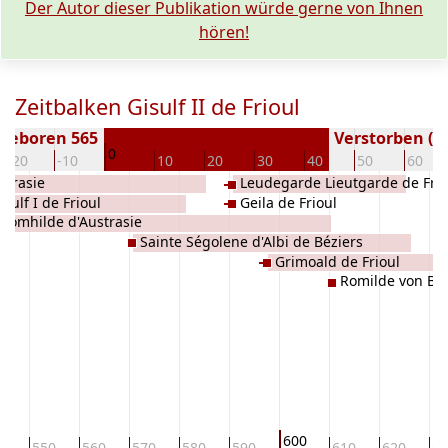
Der Autor dieser Publikation würde gerne von Ihnen
hören!
Zeitbalken Gisulf II de Frioul
Geboren 565
Verstorben ( J
0
-20
-10
10
20
30
40
50
60
strasie
Leudegarde Lieutgarde de Frio
isulf I de Frioul
Geila de Frioul
Romhilde d'Austrasie
Sainte Ségolene d'Albi de Béziers
Grimoald de Frioul
Romilde von Ba
600
0
550
560
570
580
590
610
620
63