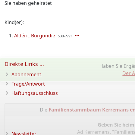
Sie haben geheiratet
Kind(er):
Aldéric Burgondie
530-????
Direkte Links ...
Haben Sie Ergä
Der A
Abonnement
Frage/Antwort
Haftungsausschluss
Die
Familienstammbaum Kerremans en 
Geben Sie beim
Ad Kerremans, "Familie
Newsletter