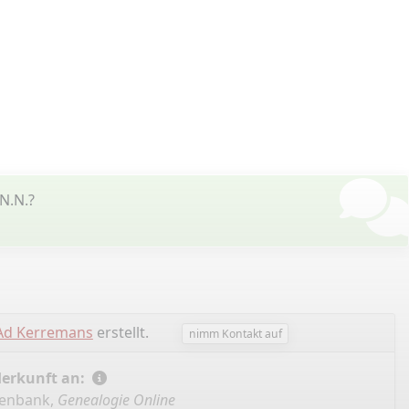
N.N.?
Ad Kerremans
erstellt.
nimm Kontakt auf
Herkunft an:
tenbank,
Genealogie Online