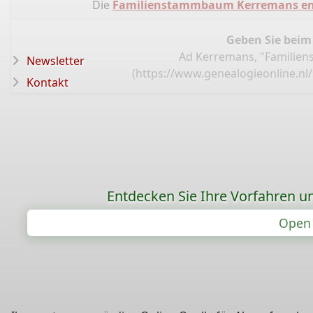
Die
Familienstammbaum Kerremans en 
Geben Sie beim
Ad Kerremans, "Familie
Newsletter
(
https://www.genealogieonline.n
Kontakt
Entdecken Sie Ihre Vorfahren un
Open 