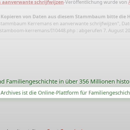
aanverwante schrijfwijzen
-Veröffentlichung wurde von
 Kopieren von Daten aus diesem Stammbaum bitte die 
nstammbaum Kerremans en aanverwante schrijfwijzen", Da
l/stamboom-kerremans/I10448.php
: abgerufen 7. August 202
d Familiengeschichte in über 356 Millionen hist
Archives ist die Online-Plattform für Familiengeschic