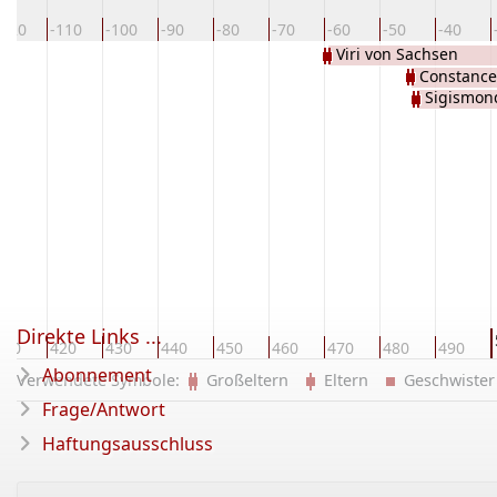
-120
-110
-100
-90
-80
-70
-60
-50
-40
Viri von Sachsen
Constance
Sigismon
Direkte Links ...
410
420
430
440
450
460
470
480
490
Abonnement
Verwendete Symbole:
Großeltern
Eltern
Geschwist
Frage/Antwort
Haftungsausschluss