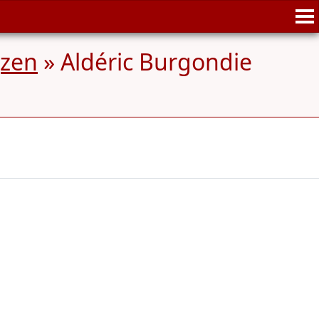
jzen
»
Aldéric Burgondie