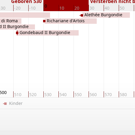
Geboren 530
Versterben nicht 
0
-30
-20
-10
10
20
30
40
50
Alethée Burgondie
 di Roma
Richariane d'Artois
d II Burgondie
Gondebaud II Burgondie
500
510
520
530
540
550
560
570
580
er
Kinder