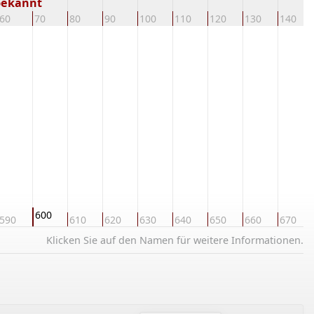
bekannt
60
70
80
90
100
110
120
130
140
600
590
610
620
630
640
650
660
670
Klicken Sie auf den Namen für weitere Informationen.