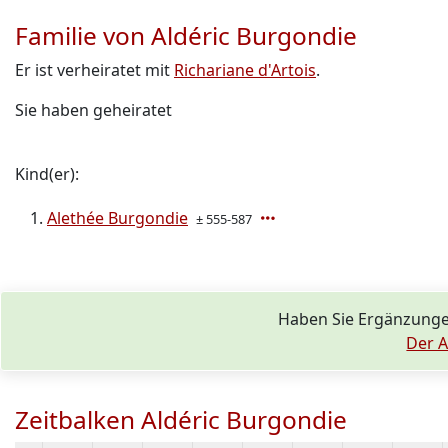
Familie von Aldéric Burgondie
Er ist verheiratet mit
Richariane d'Artois
.
Sie haben geheiratet
Kind(er):
Alethée Burgondie
± 555-587
Haben Sie Ergänzunge
Der A
Zeitbalken Aldéric Burgondie