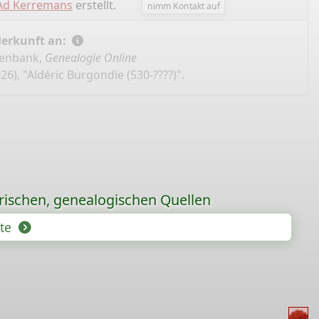
Ad Kerremans
erstellt.
nimm Kontakt auf
Herkunft an:
tenbank,
Genealogie Online
6), "Aldéric Burgondie (530-????)".
orischen, genealogischen Quellen
hte