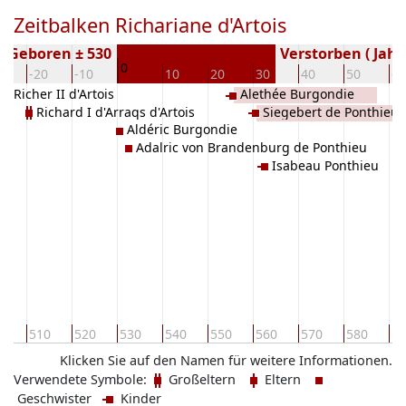
Zeitbalken Richariane d'Artois
Geboren ± 530
Verstorben ( Jahr
0
0
-20
-10
10
20
30
40
50
60
Richer II d'Artois
Alethée Burgondie
Richard I d'Arraqs d'Artois
Siegebert de Ponthieu
Aldéric Burgondie
Adalric von Brandenburg de Ponthieu
Isabeau Ponthieu
0
510
520
530
540
550
560
570
580
59
Klicken Sie auf den Namen für weitere Informationen.
Verwendete Symbole:
Großeltern
Eltern
Geschwister
Kinder