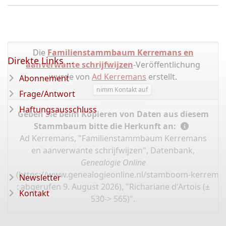
Die
Familienstammbaum Kerremans en
Direkte Links ...
aanverwante schrijfwijzen
-Veröffentlichung
wurde von
Ad Kerremans
erstellt.
Abonnement
nimm Kontakt auf
Frage/Antwort
Haftungsausschluss
Geben Sie beim Kopieren von Daten aus diesem
Stammbaum bitte die Herkunft an:
Ad Kerremans, "Familienstammbaum Kerremans
en aanverwante schrijfwijzen", Datenbank,
Genealogie Online
(
https://www.genealogieonline.nl/stamboom-kerrema
Newsletter
: abgerufen 9. August 2026), "Richariane d'Artois (±
Kontakt
530-> 565)".