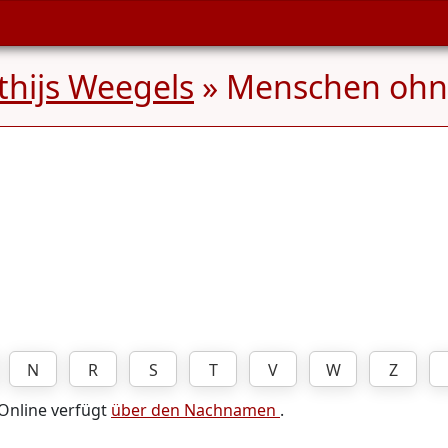
hijs Weegels
» Menschen oh
N
R
S
T
V
W
Z
 Online verfügt
über den Nachnamen
.