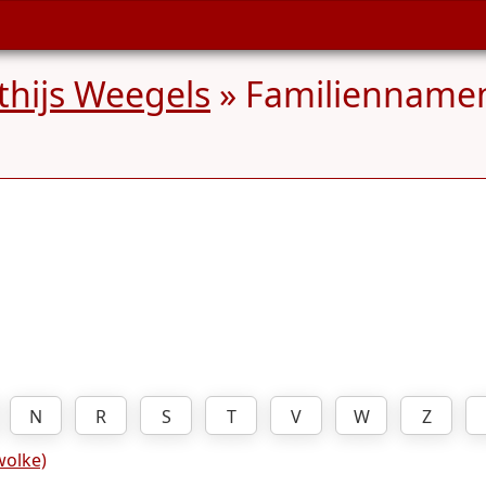
hijs Weegels
» Familienname
N
R
S
T
V
W
Z
olke)