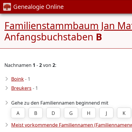
Genealogie Online
Familienstammbaum Jan Mat
Anfangsbuchstaben
B
Nachnamen
1
-
2
von
2
:
Boink
- 1
Breukers
- 1
Gehe zu den Familiennamen beginnend mit
A
B
D
G
H
J
K
Meist vorkommende Familiennamen (Familiennamenw