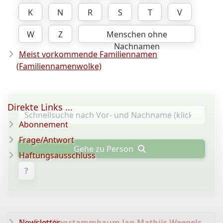
K
N
R
S
T
V
W
Z
Menschen ohne
Nachnamen
Meist vorkommende Familiennamen
(Familiennamenwolke)
Direkte Links ...
Abonnement
Frage/Antwort
Gehe zu Person
Haftungsausschluss
?
Die
Newsletter
Familienstammbaum Jan Mathijs Weegels
-