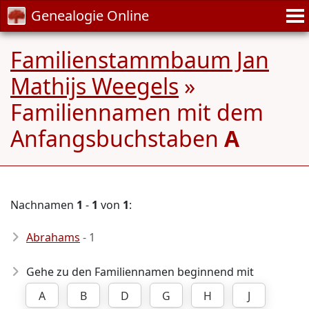
Genealogie Online
Familienstammbaum Jan
Mathijs Weegels
»
Familiennamen mit dem
Anfangsbuchstaben
A
Nachnamen
1
-
1
von
1
:
Abrahams
- 1
Gehe zu den Familiennamen beginnend mit
A
B
D
G
H
J