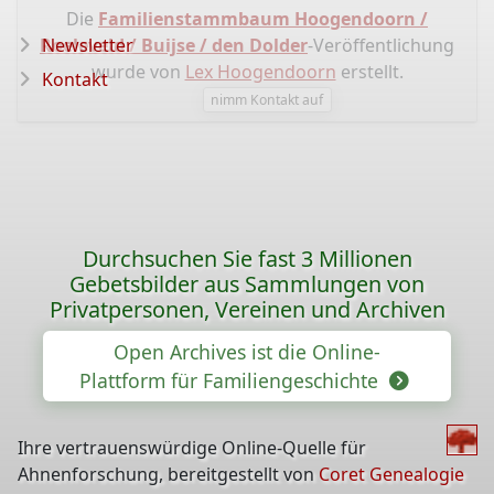
Die
Familienstammbaum Hoogendoorn /
Roeleveld / Buijse / den Dolder
Newsletter
-Veröffentlichung
wurde von
Lex Hoogendoorn
erstellt.
Kontakt
nimm Kontakt auf
Durchsuchen Sie fast 3 Millionen
Gebetsbilder aus Sammlungen von
Privatpersonen, Vereinen und Archiven
Open Archives ist die Online-
Plattform für Familiengeschichte
Ihre vertrauenswürdige Online-Quelle für
Ahnenforschung, bereitgestellt von
Coret Genealogie