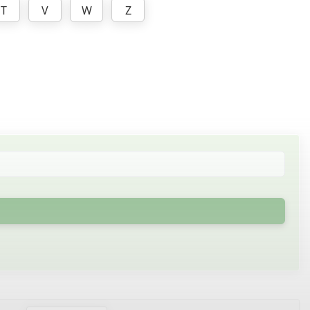
T
V
W
Z