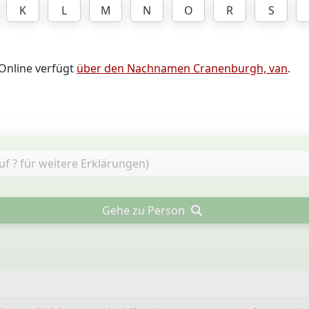
K
L
M
N
O
R
S
 Online verfügt
über den Nachnamen Cranenburgh, van
.
Gehe zu Person