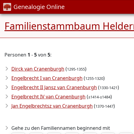
Genealogie Online
Familienstammbaum Helde
Personen
1
-
5
von
5
:
Dirck van Cranenburgh
(
)
1295-1355
Engelbrecht I van Cranenburgh
(
)
1255-1320
Engelbrecht II Jansz van Cranenburgh
(
)
1330-1421
Engelbrecht IV van Cranenburgh
(
)
±1414-±1484
Jan Engelbrechtsz van Cranenburgh
(
)
1370-1447
Gehe zu den Familiennamen beginnend mit