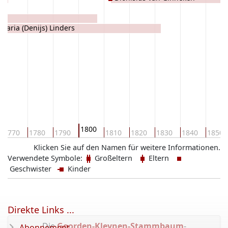
n
Maria (Denijs) Linders
1800
1770
1780
1790
1810
1820
1830
1840
1850
Klicken Sie auf den Namen für weitere Informationen.
Verwendete Symbole:
Großeltern
Eltern
Geschwister
Kinder
Direkte Links ...
Die
Goorden-Kleynen-Stammbaum
-
Abonnement