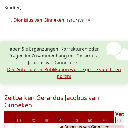
Kind(er):
Dionisius van Ginneken
1812-1878
Haben Sie Ergänzungen, Korrekturen oder
Fragen im Zusammenhang mit Gerardus
Jacobus van Ginneken?
Der Autor dieser Publikation würde gerne von Ihnen
hören!
Zeitbalken Gerardus Jacobus van
Ginneken
0
Verst
0
10
20
30
40
50
60
70
80
Dionisius van Ginneken