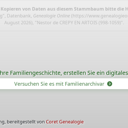
 Kopieren von Daten aus diesem Stammbaum bitte die 
g", Datenbank,
Genealogie Online
(
https://www.genealogieo
August 2026), "Nestor de CREPY EN ARTOIS (998-1059)".
re Familiengeschichte, erstellen Sie ein digitale
Versuchen Sie es mit Familienarchivar
g, bereitgestellt von
Coret Genealogie