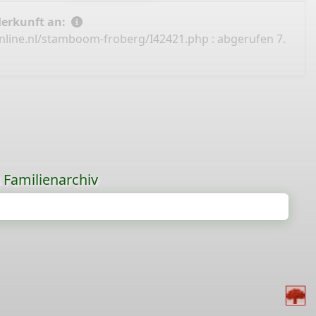
Herkunft an:
nline.nl/stamboom-froberg/I42421.php
: abgerufen 7.
s Familienarchiv