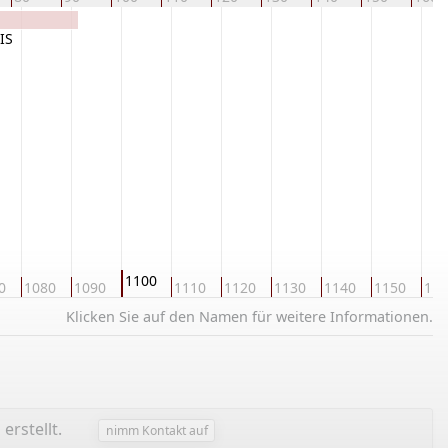
IS
1100
0
1080
1090
1110
1120
1130
1140
1150
116
Klicken Sie auf den Namen für weitere Informationen.
g
erstellt.
nimm Kontakt auf