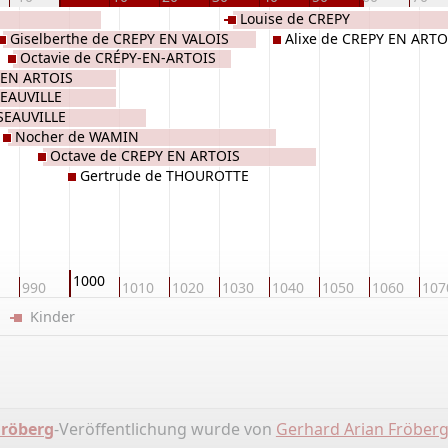
Louise de CREPY
Giselberthe de CREPY EN VALOIS
Alixe de CREPY EN ARTO
Octavie de CRÉPY-EN-ARTOIS
 EN ARTOIS
SEAUVILLE
SEAUVILLE
Nocher de WAMIN
Octave de CREPY EN ARTOIS
Gertrude de THOUROTTE
1000
990
1010
1020
1030
1040
1050
1060
107
er
Kinder
röberg
-Veröffentlichung wurde von
Gerhard Arian Fröber