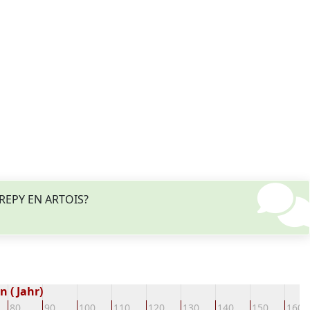
CREPY EN ARTOIS?
 ( Jahr)
80
90
100
110
120
130
140
150
160