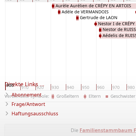
Aurèle Aurélien de CRÉPY EN ARTOIS
Adèle de VERMANDOIS
Gertrude de LAON
Nestor I de CRÉPY
Nestor de RUIS
Aédelis de RUIS
Direkte Links ...
900
910
920
930
940
950
960
970
980
Abonnement
Verwendete Symbole:
Großeltern
Eltern
Geschwist
Frage/Antwort
Haftungsausschluss
Die
Familienstammbaum F