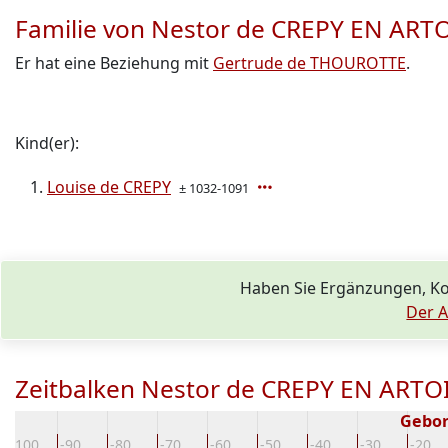
Familie von Nestor de CREPY EN ART
Er hat eine Beziehung mit
Gertrude de THOUROTTE
.
Kind(er):
Louise de CREPY
± 1032-1091
Haben Sie Ergänzungen, K
Der A
Zeitbalken Nestor de CREPY EN ARTO
Gebor
-100
-90
-80
-70
-60
-50
-40
-30
-20