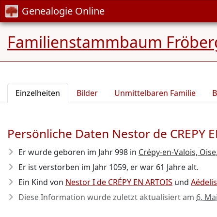
Genealogie Online
Familienstammbaum Fröber
Einzelheiten
Bilder
Unmittelbaren Familie
B
Persönliche Daten Nestor de CREPY 
Er wurde geboren im Jahr 998
in
Crépy-en-Valois, Oise
Er ist verstorben im Jahr 1059
, er war 61 Jahre alt.
Ein Kind von
Nestor I de CRÉPY EN ARTOIS
und
Aédeli
Diese Information wurde zuletzt aktualisiert am
6. Ma