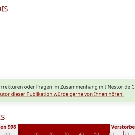
OIS
orrekturen oder Fragen im Zusammenhang mit Nestor de 
utor dieser Publikation würde gerne von Ihnen hören!
IS
en 998
Verstorben
0
-10
10
20
30
40
50
60
70