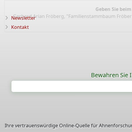
Geben Sie beim
Gerhard Arian Fröberg, "Familienstammbaum Fröber
Newsletter
Kontakt
Bewahren Sie Ih
Ihre vertrauenswürdige Online-Quelle für Ahnenforschun