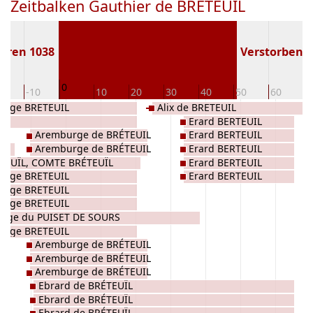
Zeitbalken Gauthier de BRÉTEUIL
oren 1038
Verstorben ( 
0
20
-10
10
20
30
40
50
60
7
urge BRETEUIL
Alix de BRETEUIL
Erard BERTEUIL
Aremburge de BRÉTEUIL
Erard BERTEUIL
Aremburge de BRÉTEUIL
Erard BERTEUIL
ÉTEUÏL, COMTE BRÉTEUÏL
Erard BERTEUIL
urge BRETEUIL
Erard BERTEUIL
CHARTRES
urge BRETEUIL
urge BRETEUIL
rge du PUISET DE SOURS
urge BRETEUIL
Aremburge de BRÉTEUIL
Aremburge de BRÉTEUIL
Aremburge de BRÉTEUIL
Ebrard de BRÉTEUÏL
Ebrard de BRÉTEUÏL
Ebrard de BRÉTEUÏL