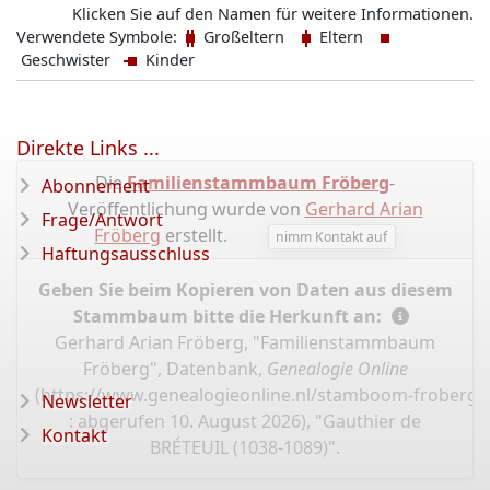
Clémence de CLERMONT-EN-BEAUVAISIS
Klicken Sie auf den Namen für weitere Informationen.
Verwendete Symbole:
Großeltern
Eltern
Geschwister
Kinder
Direkte Links ...
Die
Familienstammbaum Fröberg
-
Abonnement
Veröffentlichung wurde von
Gerhard Arian
Frage/Antwort
Fröberg
erstellt.
nimm Kontakt auf
Haftungsausschluss
Geben Sie beim Kopieren von Daten aus diesem
Stammbaum bitte die Herkunft an:
Gerhard Arian Fröberg, "Familienstammbaum
Fröberg", Datenbank,
Genealogie Online
(
https://www.genealogieonline.nl/stamboom-froberg/
Newsletter
: abgerufen 10. August 2026), "Gauthier de
Kontakt
BRÉTEUIL (1038-1089)".