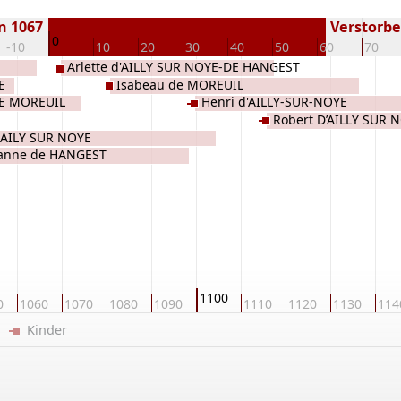
n 1067
Verstorben
0
-10
10
20
30
40
50
60
70
Arlette d'AILLY SUR NOYE-DE HANGEST
E
Isabeau de MOREUIL
DE MOREUIL
Henri d'AILLY-SUR-NOYE
Robert D’AILLY SUR 
DAILY SUR NOYE
anne de HANGEST
1100
0
1060
1070
1080
1090
1110
1120
1130
114
er
Kinder