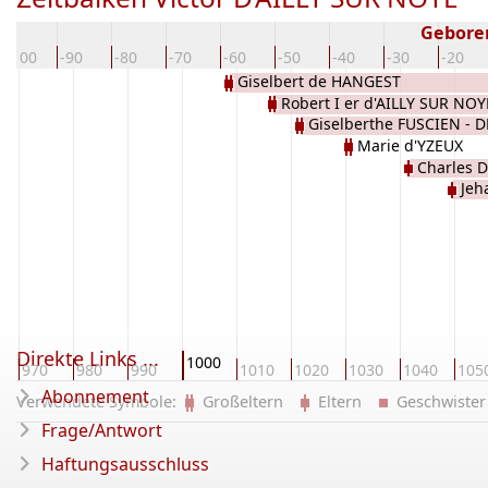
Gebore
-100
-90
-80
-70
-60
-50
-40
-30
-20
Giselbert de HANGEST
Robert I er d'AILLY SUR NOY
Giselberthe FUSCIEN - 
Marie d'YZEUX
Charles 
Jeh
Direkte Links ...
1000
970
980
990
1010
1020
1030
1040
105
Abonnement
Verwendete Symbole:
Großeltern
Eltern
Geschwist
Frage/Antwort
Haftungsausschluss