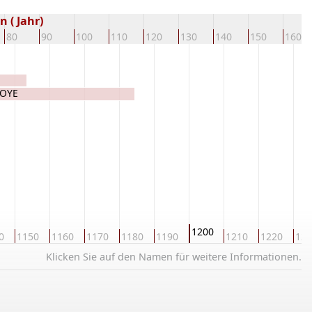
 ( Jahr)
80
90
100
110
120
130
140
150
160
NOYE
1200
0
1150
1160
1170
1180
1190
1210
1220
123
Klicken Sie auf den Namen für weitere Informationen.