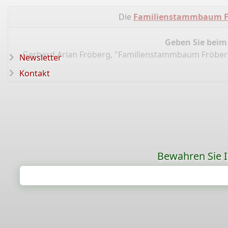
Die
Familienstammbaum F
Geben Sie beim
Gerhard Arian Fröberg, "Familienstammbaum Fröber
Newsletter
Kontakt
Bewahren Sie Ih