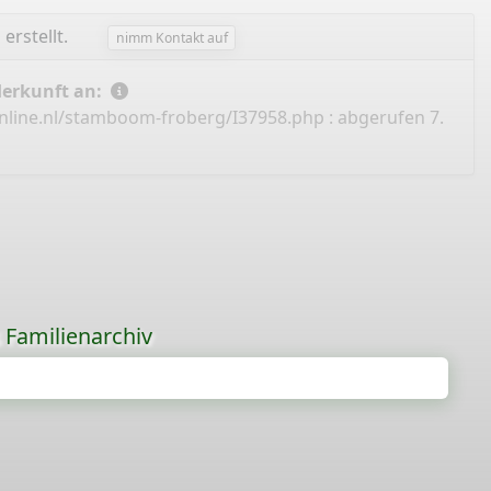
g
erstellt.
nimm Kontakt auf
Herkunft an:
nline.nl/stamboom-froberg/I37958.php
: abgerufen 7.
s Familienarchiv