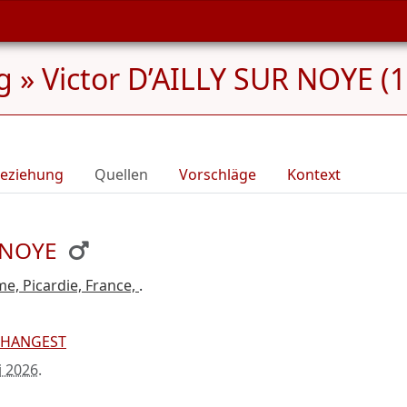
g
»
Victor D’AILLY SUR NOYE (
eziehung
Quellen
Vorschläge
Kontext
R NOYE
e, Picardie, France,
.
e HANGEST
i 2026
.