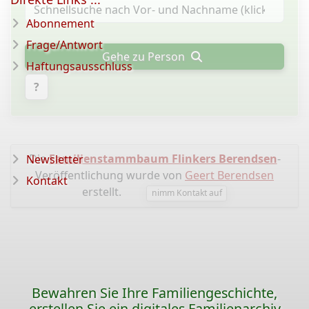
Abonnement
Frage/Antwort
Gehe zu Person
Haftungsausschluss
?
Die
Familienstammbaum Flinkers Berendsen
-
Newsletter
Veröffentlichung wurde von
Geert Berendsen
Kontakt
erstellt.
nimm Kontakt auf
Bewahren Sie Ihre Familiengeschichte,
erstellen Sie ein digitales Familienarchiv