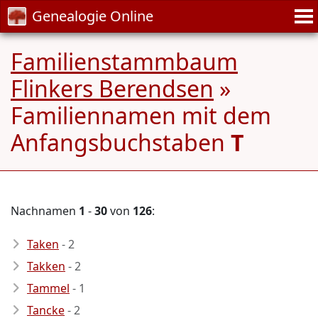
Genealogie Online
Familienstammbaum
Flinkers Berendsen
»
Familiennamen mit dem
Anfangsbuchstaben
T
Nachnamen
1
-
30
von
126
:
Taken
- 2
Takken
- 2
Tammel
- 1
Tancke
- 2