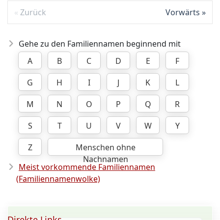
Zurück
Vorwärts
Gehe zu den Familiennamen beginnend mit
A
B
C
D
E
F
G
H
I
J
K
L
M
N
O
P
Q
R
S
T
U
V
W
Y
Z
Menschen ohne
Nachnamen
Meist vorkommende Familiennamen
(Familiennamenwolke)
Direkte Links ...