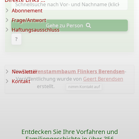
Abonnement
Frage/Antwort
Gehe zu Person
Haftungsausschluss
?
Die
Familienstammbaum Flinkers Berendsen
-
Newsletter
Veröffentlichung wurde von
Geert Berendsen
Kontakt
erstellt.
nimm Kontakt auf
Entdecken Sie Ihre Vorfahren und
Familiengeschichte in über 356