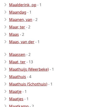
Maalderink, op
- 1
Maandag
- 1
Maanen, van
- 2
Maar, ter
- 2
Maas
- 2
Maas, van der
- 1
Maassen
- 2
Maat, ter
- 13
Maathuijs (Meerbeke)
- 1
Maathuis
- 4
Maathuis (Schothuis)
- 1
Maatje
- 1
Maatjes
- 1
Maatkamp
- 2