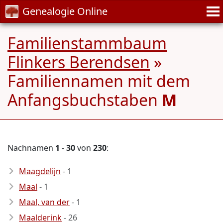
Genealogie Online
Familienstammbaum
Flinkers Berendsen
»
Familiennamen mit dem
Anfangsbuchstaben
M
Nachnamen
1
-
30
von
230
:
Maagdelijn
- 1
Maal
- 1
Maal, van der
- 1
Maalderink
- 26