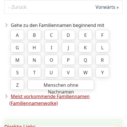
Zurück
Vorwärts
Gehe zu den Familiennamen beginnend mit
A
B
C
D
E
F
G
H
I
J
K
L
M
N
O
P
Q
R
S
T
U
V
W
Y
Z
Menschen ohne
Nachnamen
Meist vorkommende Familiennamen
(Familiennamenwolke)
Direkte Links ...