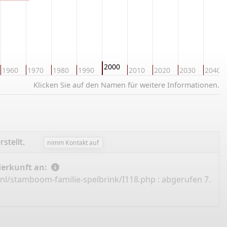
2000
1960
1970
1980
1990
2010
2020
2030
2040
Klicken Sie auf den Namen für weitere Informationen.
rstellt.
nimm Kontakt auf
Herkunft an:
.nl/stamboom-familie-spelbrink/I118.php
: abgerufen 7.