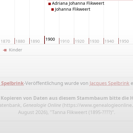
Adriana Johanna Flikweert
Johanna Flikweert
1900
1870
1880
1890
1910
1920
1930
1940
1950
er
Kinder
Spelbrink
-Veröffentlichung wurde von
Jacques Spelbrink
e
 Kopieren von Daten aus diesem Stammbaum bitte die 
Datenbank,
Genealogie Online
(
https://www.genealogieonline
August 2026), "Tanna Flikweert (1895-????)".