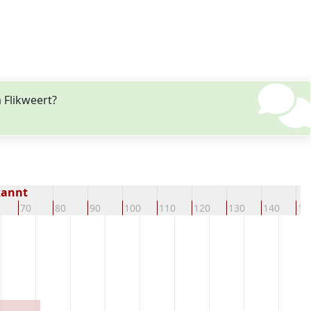
Flikweert?
kannt
70
80
90
100
110
120
130
140
15