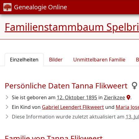
Genealogie Online
Familienstammbaum Spelbr
Einzelheiten
Bilder
Unmittelbaren Familie
B
Persönliche Daten Tanna Flikweert
Sie ist geboren am
12. Oktober 1895
in
Zierikzee
.
Ein Kind von
Gabriel Leendert Flikweert
und
Maria Jos
Diese Information wurde zuletzt aktualisiert am
13. Ju
Familie von Tanna Flikweert