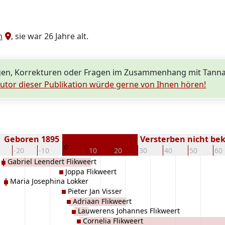
m
, sie war 26 Jahre alt.
en, Korrekturen oder Fragen im Zusammenhang mit Tanna 
utor dieser Publikation würde gerne von Ihnen hören!
Geboren 1895
Versterben nicht be
0
-20
-10
10
20
30
40
50
60
Gabriel Leendert Flikweert
Joppa Flikweert
Maria Josephina Lokker
Pieter Jan Visser
Adriaan Flikweert
Lauwerens Johannes Flikweert
Cornelia Flikweert