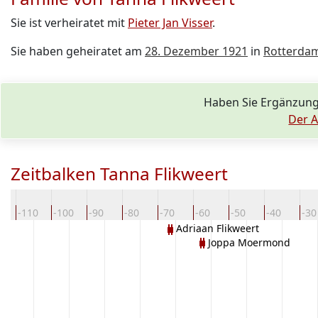
Sie ist verheiratet mit
Pieter Jan Visser
.
Sie haben geheiratet am
28. Dezember 1921
in
Rotterda
Haben Sie Ergänzung
Der A
Zeitbalken Tanna Flikweert
0
-110
-100
-90
-80
-70
-60
-50
-40
-30
Adriaan Flikweert
Joppa Moermond