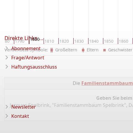
Direkte Links ...
1800
1780
1790
1810
1820
1830
1840
1850
1860
Abonnement
Verwendete Symbole:
Großeltern
Eltern
Geschwist
Frage/Antwort
Haftungsausschluss
Die
Familienstammbaum 
Geben Sie beim
Jacques Spelbrink, "Familienstammbaum Spelbrink", 
Newsletter
Kontakt