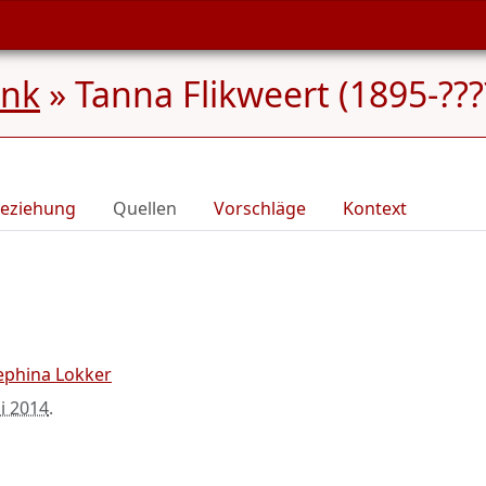
ink
»
Tanna Flikweert (1895-???
eziehung
Quellen
Vorschläge
Kontext
ephina Lokker
li 2014
.