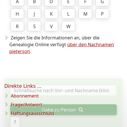
A
B
D
E
F
G
H
J
K
L
M
P
R
S
V
W
Zeigen Sie die Informationen an, über die
Genealogie Online verfügt
über den Nachnamen
pieterson
.
Direkte Links ...
Abonnement
Frage/Antwort
Gehe zu Person
Haftungsausschluss
?