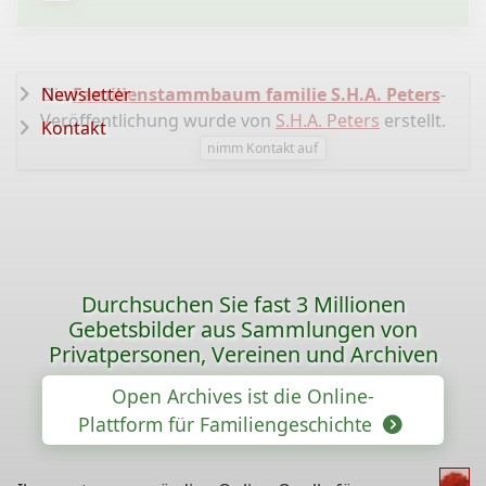
Die
Newsletter
Familienstammbaum familie S.H.A. Peters
-
Veröffentlichung wurde von
S.H.A. Peters
erstellt.
Kontakt
nimm Kontakt auf
Durchsuchen Sie fast 3 Millionen
Gebetsbilder aus Sammlungen von
Privatpersonen, Vereinen und Archiven
Open Archives ist die Online-
Plattform für Familiengeschichte