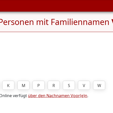
Personen mit Familiennamen
K
M
P
R
S
V
W
 Online verfügt
über den Nachnamen Voor(e)n
.