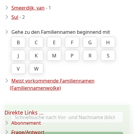
Smeerdijk, van
- 1
Sul
- 2
Gehe zu den Familiennamen beginnend mit
B
C
E
F
G
H
J
K
M
P
R
S
V
W
Meist vorkommende Familiennamen
(Familiennamenwolke)
Direkte Links ...
Abonnement
Frage/Antwort