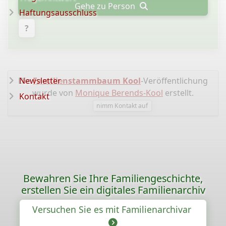
Gehe zu Person
Haftungsausschluss
?
Die
Newsletter
Familienstammbaum Kool
-Veröffentlichung
wurde von
Monique Berends-Kool
erstellt.
Kontakt
nimm Kontakt auf
Bewahren Sie Ihre Familiengeschichte,
erstellen Sie ein digitales Familienarchiv
Versuchen Sie es mit Familienarchivar