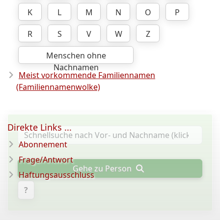
K
L
M
N
O
P
R
S
V
W
Z
Menschen ohne
Nachnamen
Meist vorkommende Familiennamen
(Familiennamenwolke)
Direkte Links ...
Abonnement
Frage/Antwort
Gehe zu Person
Haftungsausschluss
?