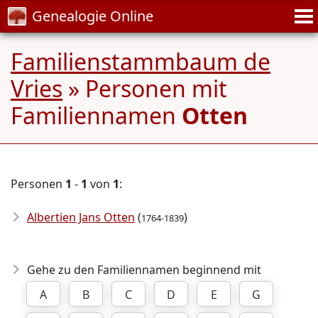
Genealogie Online
Familienstammbaum de
Vries
» Personen mit
Familiennamen
Otten
Personen
1
-
1
von
1
:
Albertien Jans Otten
(
)
1764-1839
Gehe zu den Familiennamen beginnend mit
A
B
C
D
E
G