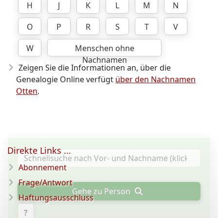
H
J
K
L
M
N
O
P
R
S
T
V
W
Menschen ohne
Nachnamen
Zeigen Sie die Informationen an, über die
Genealogie Online verfügt
über den Nachnamen
Otten
.
Direkte Links ...
Abonnement
Frage/Antwort
Gehe zu Person
Haftungsausschluss
?