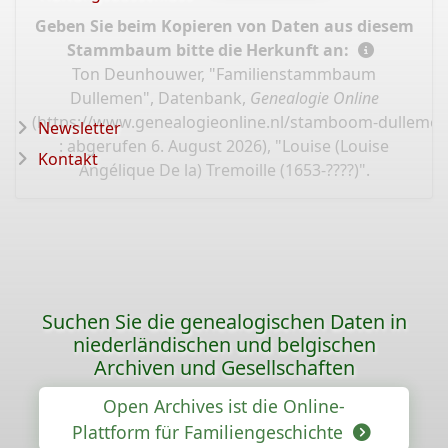
Geben Sie beim Kopieren von Daten aus diesem
Stammbaum bitte die Herkunft an:
Ton Deunhouwer, "Familienstammbaum
Dullemen", Datenbank,
Genealogie Online
(
https://www.genealogieonline.nl/stamboom-dullemen
Newsletter
: abgerufen 6. August 2026), "Louise (Louise
Kontakt
Angélique De la) Tremoille (1653-????)".
Suchen Sie die genealogischen Daten in
niederländischen und belgischen
Archiven und Gesellschaften
Open Archives ist die Online-
Plattform für Familiengeschichte