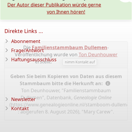
Der Autor dieser Publikation würde gerne
von Ihnen hören!
Direkte Links ...
Abonnement
Die
Familienstammbaum Dullemen
-
Frage/Antwort
Veröffentlichung wurde von
Ton Deunhouwer
Haftungsausschluss
erstellt.
nimm Kontakt auf
Geben Sie beim Kopieren von Daten aus diesem
Stammbaum bitte die Herkunft an:
Ton Deunhouwer, "Familienstammbaum
Dullemen", Datenbank,
Genealogie Online
Newsletter
(
https://www.genealogieonline.nl/stamboom-dullemen
Kontakt
: abgerufen 8. August 2026), "Mary Carew".