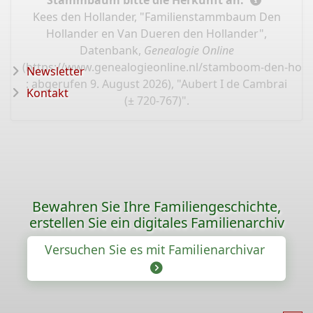
Stammbaum bitte die Herkunft an:
Kees den Hollander, "Familienstammbaum Den
Hollander en Van Dueren den Hollander",
Datenbank,
Genealogie Online
(
https://www.genealogieonline.nl/stamboom-den-holl
Newsletter
: abgerufen 9. August 2026), "Aubert I de Cambrai
Kontakt
(± 720-767)".
Bewahren Sie Ihre Familiengeschichte,
erstellen Sie ein digitales Familienarchiv
Versuchen Sie es mit Familienarchivar