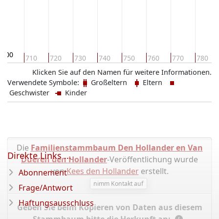
700
710
720
730
740
750
760
770
780
Klicken Sie auf den Namen für weitere Informationen.
Verwendete Symbole:
Großeltern
Eltern
Geschwister
Kinder
Die
Familienstammbaum Den Hollander en Van
Direkte Links ...
Dueren den Hollander
-Veröffentlichung wurde
von
Kees den Hollander
erstellt.
Abonnement
nimm Kontakt auf
Frage/Antwort
Haftungsausschluss
Geben Sie beim Kopieren von Daten aus diesem