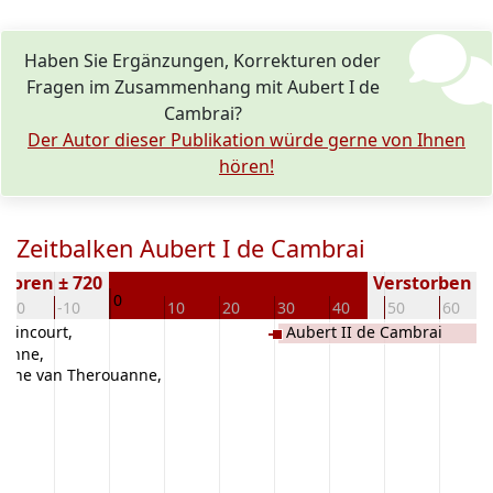
Haben Sie Ergänzungen, Korrekturen oder
Fragen im Zusammenhang mit Aubert I de
Cambrai?
Der Autor dieser Publikation würde gerne von Ihnen
hören!
Zeitbalken Aubert I de Cambrai
boren ± 720
Verstorben ( J
0
-20
-10
10
20
30
40
50
60
alincourt,
Aubert II de Cambrai
uanne,
phe van Therouanne,