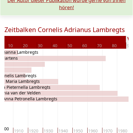
Der Autor dieser Publikation würde gerne von Ihnen
hören!
Zeitbalken Cornelis Adrianus Lambregts
Ve
10
20
30
40
50
60
70
80
90
 Johanna Lambregts
a Martens
Cornelis Lambregts
na Maria Lambregts
ana Pieternella Lambregts
tonia van der Velden
Anna Petronella Lambregts
1900
1910
1920
1930
1940
1950
1960
1970
1980