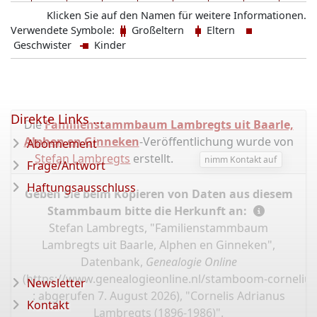
Klicken Sie auf den Namen für weitere Informationen.
Verwendete Symbole:
Großeltern
Eltern
Geschwister
Kinder
Direkte Links ...
Die
Familienstammbaum Lambregts uit Baarle,
Alphen en Ginneken
-Veröffentlichung wurde von
Abonnement
Stefan Lambregts
erstellt.
nimm Kontakt auf
Frage/Antwort
Haftungsausschluss
Geben Sie beim Kopieren von Daten aus diesem
Stammbaum bitte die Herkunft an:
Stefan Lambregts, "Familienstammbaum
Lambregts uit Baarle, Alphen en Ginneken",
Datenbank,
Genealogie Online
(
https://www.genealogieonline.nl/stamboom-cornelius
Newsletter
: abgerufen 7. August 2026), "Cornelis Adrianus
Kontakt
Lambregts (1896-1986)".