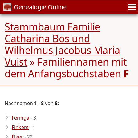
Genealogie Online
Stammbaum Familie
Catharina Bos und
Wilhelmus Jacobus Maria
Vuist
» Familiennamen mit
dem Anfangsbuchstaben
F
Nachnamen
1
-
8
von
8
:
Feringa
- 3
Finkers
- 1
Fleer
- 22