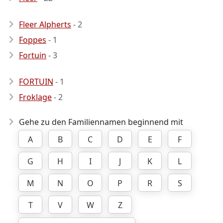
Fleer Alpherts
- 2
Foppes
- 1
Fortuin
- 3
FORTUIN
- 1
Froklage
- 2
Gehe zu den Familiennamen beginnend mit
A
B
C
D
E
F
G
H
I
J
K
L
M
N
O
P
R
S
T
V
W
Z