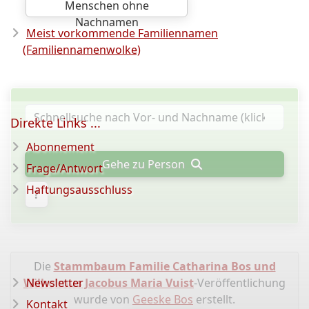
Menschen ohne
Nachnamen
Meist vorkommende Familiennamen
(Familiennamenwolke)
Direkte Links ...
Abonnement
Gehe zu Person
Frage/Antwort
Haftungsausschluss
?
Die
Stammbaum Familie Catharina Bos und
Wilhelmus Jacobus Maria Vuist
Newsletter
-Veröffentlichung
wurde von
Geeske Bos
erstellt.
Kontakt