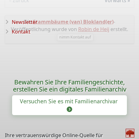
Zurück
Vorwärts
Johanna Aalberts
Die
Stammbäume (van) Blokland(er)
-
Newsletter
Aalberts, Johanna
Veröffentlichung wurde von
Robin de Heij
erstellt.
1862-11-12 OwO
Kontakt
nimm Kontakt auf
Johanna Aalberts
Bewahren Sie Ihre Familiengeschichte,
erstellen Sie ein digitales Familienarchiv
Versuchen Sie es mit Familienarchivar
Ihre vertrauenswürdige Online-Quelle für