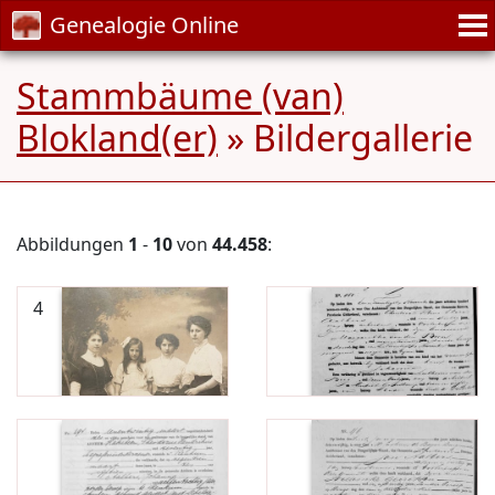
Genealogie Online
Stammbäume (van)
Blokland(er)
» Bildergallerie
Abbildungen
1
-
10
von
44.458
:
4
Aalbers, Johanna 1867-
11-21 GA