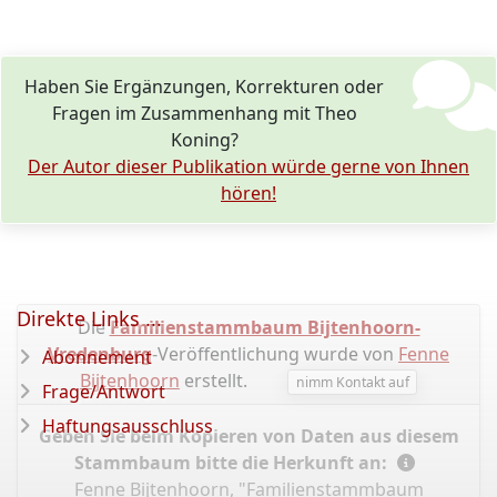
Haben Sie Ergänzungen, Korrekturen oder
Fragen im Zusammenhang mit Theo
Koning?
Der Autor dieser Publikation würde gerne von Ihnen
hören!
Direkte Links ...
Die
Familienstammbaum Bijtenhoorn-
Vredenburg
-Veröffentlichung wurde von
Fenne
Abonnement
Bijtenhoorn
erstellt.
nimm Kontakt auf
Frage/Antwort
Haftungsausschluss
Geben Sie beim Kopieren von Daten aus diesem
Stammbaum bitte die Herkunft an:
Fenne Bijtenhoorn, "Familienstammbaum