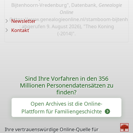
Bijtenhoorn-Vredenburg", Datenbank,
Genealogie
Online
(
https://www.genealogieonline.nl/stamboom-bijtenho
Newsletter
: abgerufen 9. August 2026), "Theo Koning
Kontakt
(-2014)".
Sind Ihre Vorfahren in den 356
Millionen Personendatensätzen zu
finden?
Open Archives ist die Online-
Plattform für Familiengeschichte
Ihre vertrauenswürdige Online-Quelle für