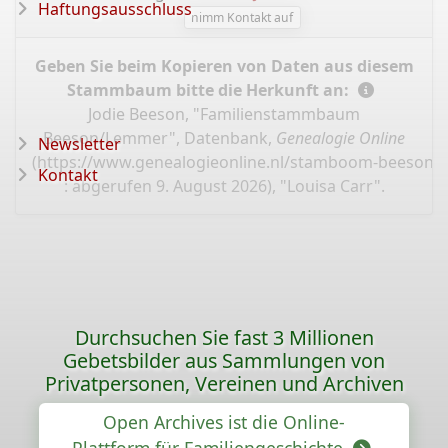
Haftungsausschluss
nimm Kontakt auf
Geben Sie beim Kopieren von Daten aus diesem
Stammbaum bitte die Herkunft an:
Jodie Beeson, "Familienstammbaum
Beeson/Lemmer", Datenbank,
Genealogie Online
Newsletter
(
https://www.genealogieonline.nl/stamboom-beeson-
Kontakt
: abgerufen 9. August 2026), "Louisa Carr".
Durchsuchen Sie fast 3 Millionen
Gebetsbilder aus Sammlungen von
Privatpersonen, Vereinen und Archiven
Open Archives ist die Online-