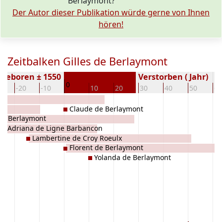
Berlaymont?
Der Autor dieser Publikation würde gerne von Ihnen
hören!
Zeitbalken Gilles de Berlaymont
Geboren ± 1550
Verstorben ( Jahr)
0
0
-20
-10
10
20
30
40
50
60
on
Claude de Berlaymont
de Berlaymont
Adriana de Ligne Barbancon
Lambertine de Croy Roeulx
Florent de Berlaymont
Yolanda de Berlaymont