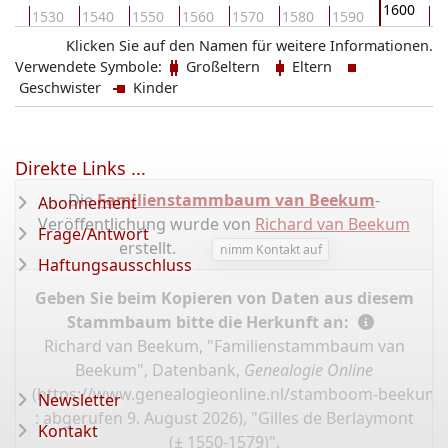
1600
20
1530
1540
1550
1560
1570
1580
1590
16
Klicken Sie auf den Namen für weitere Informationen.
Verwendete Symbole:
Großeltern
Eltern
Geschwister
Kinder
Direkte Links ...
Die
Familienstammbaum van Beekum
-
Abonnement
Veröffentlichung wurde von
Richard van Beekum
Frage/Antwort
erstellt.
nimm Kontakt auf
Haftungsausschluss
Geben Sie beim Kopieren von Daten aus diesem
Stammbaum bitte die Herkunft an:
Richard van Beekum, "Familienstammbaum van
Beekum", Datenbank,
Genealogie Online
(
https://www.genealogieonline.nl/stamboom-beekum/
Newsletter
: abgerufen 9. August 2026), "Gilles de Berlaymont
Kontakt
(± 1550-1579)".