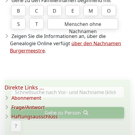
Gehe zu den Familiennamen beginnend mit
B
C
D
E
M
O
S
T
Menschen ohne
Nachnamen
Zeigen Sie die Informationen an, über die
Genealogie Online verfügt
über den Nachnamen
Burgermeestre
.
Direkte Links ...
Abonnement
Frage/Antwort
Gehe zu Person
Haftungsausschluss
?