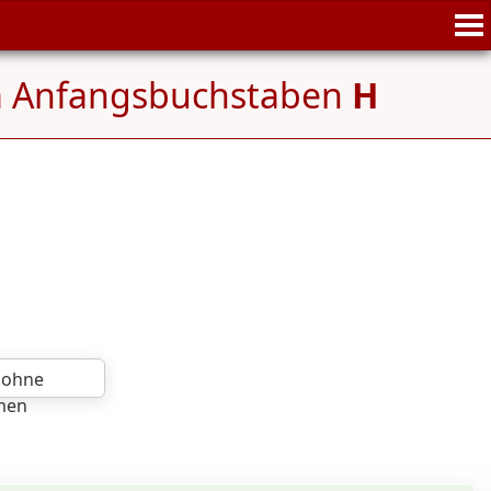
m Anfangsbuchstaben
H
 ohne
men