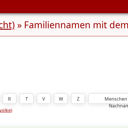
cht)
» Familiennamen mit de
R
T
V
W
Z
Menschen
Nachna
olke)