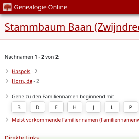
Genealogie Online
Stammbaum Baan (Zwijndre
Nachnamen
1
-
2
von
2
:
Haspels
- 2
Horn, de
- 2
Gehe zu den Familiennamen beginnend mit
B
D
E
H
J
L
P
Meist vorkommende Familiennamen (Familiennamenw
Direkte Links ...