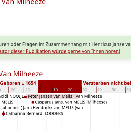
, Van Milheeze
uren oder Fragen im Zusammenhang mit Henricus Janse van
utor dieser Publikation würde gerne von Ihnen hören!
 Van Milheeze
Geboren ± 1654
Versterben nicht b
0
0
-20
-10
10
20
30
40
50
60
noldi NOOIJEN
Peter Jansen van Melis , Van Milheeze
) MELIS
Casparus Jans. van MELIS (Milheese)
Johannes ( Jan ) Hendrickx van MELIS (van
Catharina Bernardi LODDERS
ILHEEZE)