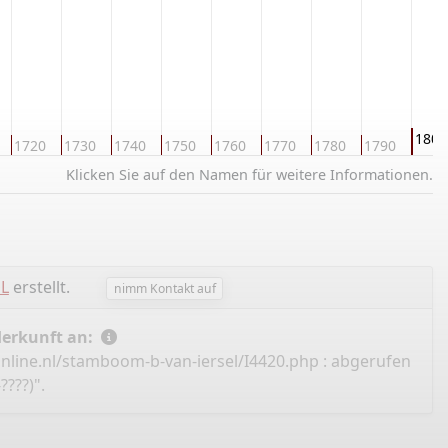
1800
1720
1730
1740
1750
1760
1770
1780
1790
Klicken Sie auf den Namen für weitere Informationen.
EL
erstellt.
nimm Kontakt auf
Herkunft an:
nline.nl/stamboom-b-van-iersel/I4420.php
: abgerufen
????)".