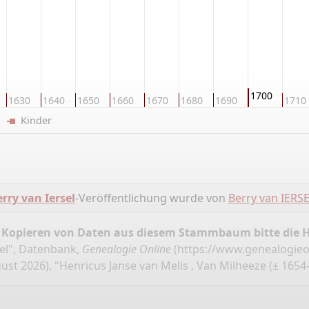
1700
1630
1640
1650
1660
1670
1680
1690
1710
er
Kinder
ry van Iersel
-Veröffentlichung wurde von
Berry van IERS
 Kopieren von Daten aus diesem Stammbaum bitte die 
el", Datenbank,
Genealogie Online
(
https://www.genealogieo
ust 2026), "Henricus Janse van Melis , Van Milheeze (± 1654-