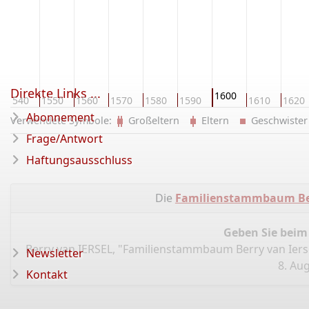
Direkte Links ...
1600
1540
1550
1560
1570
1580
1590
1610
1620
Abonnement
Verwendete Symbole:
Großeltern
Eltern
Geschwist
Frage/Antwort
Haftungsausschluss
Die
Familienstammbaum Ber
Geben Sie beim
Berry van IERSEL, "Familienstammbaum Berry van Iers
Newsletter
8. Aug
Kontakt