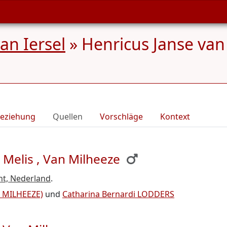
n Iersel
»
Henricus Janse van 
eziehung
Quellen
Vorschläge
Kontext
 Melis , Van Milheeze
t, Nederland
.
n MILHEEZE)
und
Catharina Bernardi LODDERS