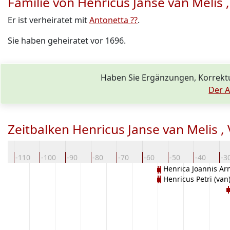
Familie von Henricus Janse van Melis 
Er ist verheiratet mit
Antonetta ??
.
Sie haben geheiratet vor 1696.
Haben Sie Ergänzungen, Korrekt
Der A
Zeitbalken Henricus Janse van Melis ,
20
-110
-100
-90
-80
-70
-60
-50
-40
-3
Henrica Joannis Ar
Henricus Petri (van
M