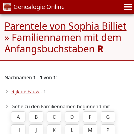
Genealogie Online
Parentele von Sophia Billiet
» Familiennamen mit dem
Anfangsbuchstaben
R
Nachnamen
1
-
1
von
1
:
Rijk de Fauw
- 1
Gehe zu den Familiennamen beginnend mit
A
B
C
D
F
G
H
J
K
L
M
P