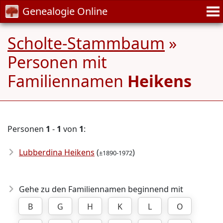
Genealogie Online
Scholte-Stammbaum
»
Personen mit
Familiennamen
Heikens
Personen
1
-
1
von
1
:
Lubberdina Heikens
(
)
±1890-1972
Gehe zu den Familiennamen beginnend mit
B
G
H
K
L
O