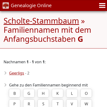
Genealogie Online
Scholte-Stammbaum
»
Familiennamen mit dem
Anfangsbuchstaben
G
Nachnamen
1
-
1
von
1
:
Geerligs
- 2
Gehe zu den Familiennamen beginnend mit
B
G
H
K
L
O
P
R
S
T
V
W