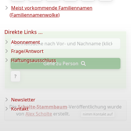
Meist vorkommende Familiennamen
(Familiennamenwolke)
Direkte Links ...
Abonnement
Frage/Antwort
Haftungsausschluss
Gehe zu Person
?
Newsletter
Die
Scholte-Stammbaum
-Veröffentlichung wurde
Kontakt
von
Alex Scholte
erstellt.
nimm Kontakt auf