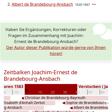
Albert de Brandebourg-Ansbach
1620-1667
Haben Sie Ergänzungen, Korrekturen oder
Fragen im Zusammenhang mit Joachim-
Ernest de Brandebourg-Ansbach?
Der Autor dieser Publikation würde gerne von Ihnen
hören!
Zeitbalken Joachim-Ernest de
Brandebourg-Ansbach
eboren 1583
Verstorben ( Jahr
0
-20
-10
10
20
30
40
50
60
Christian de Brandebourg-Bayreuth
Élisabeth d'Anhalt-Zerbst
Sophie de Brandebourg-A
ourg-Ansbach
Albert de Brandebour