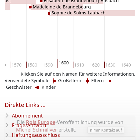
Zerbst
Élisabeth de Brandebourg-Ansbach
y
Madeleine de Brandebourg
Sophie de Solms-Laubach
1600
560
1570
1580
1590
1610
1620
1630
1640
1
Klicken Sie auf den Namen für weitere Informationen.
Verwendete Symbole:
Großeltern
Eltern
Geschwister
Kinder
Direkte Links ...
Abonnement
Die
Rois Europe
-Veröffentlichung wurde von
Frage/Antwort
Michel Schmiliver
erstellt.
nimm Kontakt auf
Haftungsausschluss