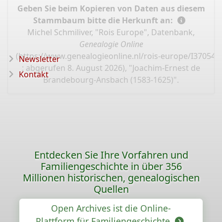
Geben Sie beim Kopieren von Daten aus diesem
Stammbaum bitte die Herkunft an:
Michel Schmiliver, "Rois Europe", Datenbank,
Genealogie Online
(
https://www.genealogieonline.nl/rois-europe/I37054.
Newsletter
: abgerufen 8. August 2026), "Joachim-Ernest de
Kontakt
Brandebourg-Ansbach (1583-1625)".
Entdecken Sie Ihre Vorfahren und
Familiengeschichte in über 356
Millionen historischen, genealogischen
Quellen
Open Archives ist die Online-
Plattform für Familiengeschichte