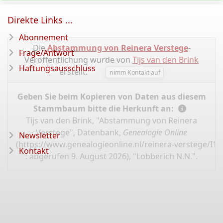
Direkte Links ...
Abonnement
Die
Abstammung von Reinera Verstege
-
Frage/Antwort
Veröffentlichung wurde von
Tijs van den Brink
Haftungsausschluss
erstellt.
nimm Kontakt auf
Geben Sie beim Kopieren von Daten aus diesem
Stammbaum bitte die Herkunft an:
Tijs van den Brink, "Abstammung von Reinera
Verstege", Datenbank,
Genealogie Online
Newsletter
(
https://www.genealogieonline.nl/reinera-verstege/I1
Kontakt
: abgerufen 9. August 2026), "Lobberich N.N.".