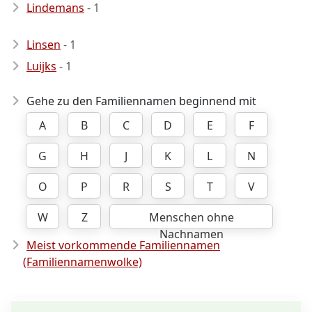
Lindemans
- 1
Linsen
- 1
Luijks
- 1
Gehe zu den Familiennamen beginnend mit
A
B
C
D
E
F
G
H
J
K
L
N
O
P
R
S
T
V
W
Z
Menschen ohne
Nachnamen
Meist vorkommende Familiennamen
(Familiennamenwolke)