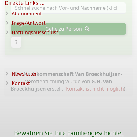
Direkte Links ...
Abonnement
Frage/Antwort
Gehe zu Person
Haftungsausschluss
?
Newsletter
Die
Nachkommenschaft Van Broeckhuijsen
-
Veröffentlichung wurde von
G.H. van
Kontakt
Broeckhuijsen
erstellt (
Kontakt ist nicht möglich
).
Bewahren Sie Ihre Familiengeschichte,