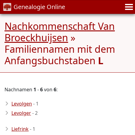
Genealogie Online
Nachkommenschaft Van
Broeckhuijsen
»
Familiennamen mit dem
Anfangsbuchstaben
L
Nachnamen
1
-
6
von
6
:
Levolgen
- 1
Levolger
- 2
Liefrink
- 1