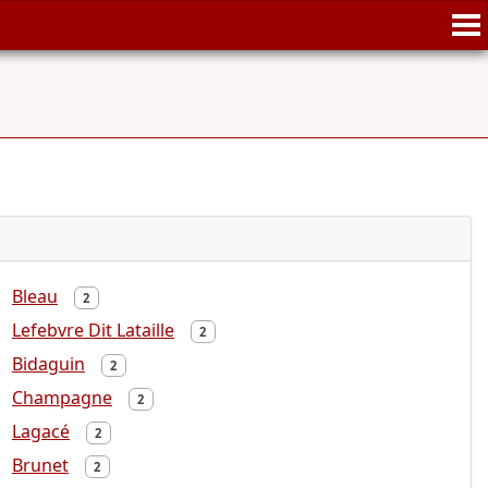
Bleau
2
Lefebvre Dit Lataille
2
Bidaguin
2
Champagne
2
Lagacé
2
Brunet
2