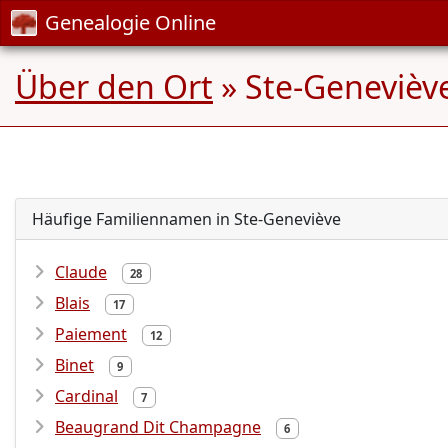
Genealogie Online
Über den Ort
» Ste-Genevièv
Häufige Familiennamen in Ste-Geneviève
Claude
28
Blais
17
Paiement
12
Binet
9
Cardinal
7
Beaugrand Dit Champagne
6