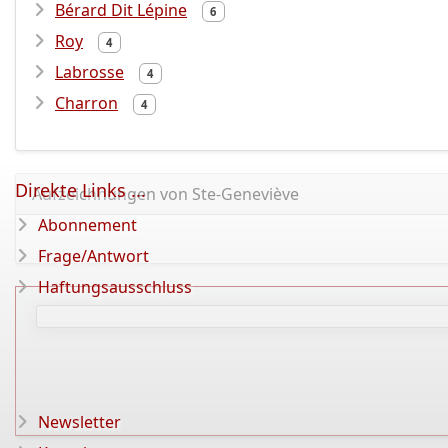
Bérard Dit Lépine
6
Roy
4
Labrosse
4
Charron
4
Direkte Links ...
Aufzeichnungen von Ste-Geneviève
Abonnement
Frage/Antwort
Haftungsausschluss
Newsletter