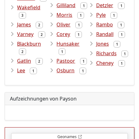
Gilliland
Detzler
1
1
Wakefield
Morris
Pyle
3
1
1
James
Oliver
Rambo
2
1
1
Varney
Corey
Randall
2
1
1
Blackburn
Hunsaker
Jones
1
2
1
Richards
1
Gatlin
Pastoor
2
1
Cheney
1
Lee
Osburn
1
1
Aufzeichnungen von Payson
Geonames