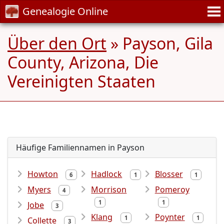
Genealogie Online
Über den Ort
» Payson, Gila
County, Arizona, Die
Vereinigten Staaten
Häufige Familiennamen in Payson
Howton
Hadlock
Blosser
6
1
1
Myers
Morrison
Pomeroy
4
1
1
Jobe
3
Klang
Poynter
1
1
Collette
3