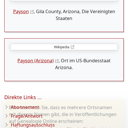
Payson
, Gila County, Arizona, Die Vereinigten
Staaten
Wikipedia
Payson (Arizona)
, Ort im US-Bundesstaat
Arizona.
Direkte Links ...
Abonnement
Bitte beachten Sie, dass es mehrere Ortsnamen
mit diesem Namen gibt, die in Veröffentlichungen
Frage/Antwort
auf Genealogie Online erscheinen:
Haftungsausschluss