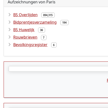
Aufzeichnungen von Paris
BS Overlijden
894,315
Bidprentjesverzameling
194
BS Huwelijk
36
Rouwbrieven
7
Bevolkingsregister
6