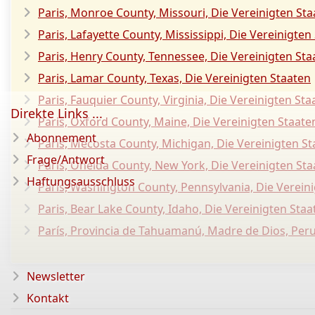
Paris, Monroe County, Missouri, Die Vereinigten St
Paris, Lafayette County, Mississippi, Die Vereinigten
Paris, Henry County, Tennessee, Die Vereinigten Sta
Paris, Lamar County, Texas, Die Vereinigten Staaten
Paris, Fauquier County, Virginia, Die Vereinigten Sta
Direkte Links ...
Paris, Oxford County, Maine, Die Vereinigten Staate
Abonnement
Paris, Mecosta County, Michigan, Die Vereinigten S
Frage/Antwort
Paris, Oneida County, New York, Die Vereinigten St
Haftungsausschluss
Paris, Washington County, Pennsylvania, Die Verein
Paris, Bear Lake County, Idaho, Die Vereinigten Staa
París, Provincia de Tahuamanú, Madre de Dios, Per
Newsletter
Kontakt