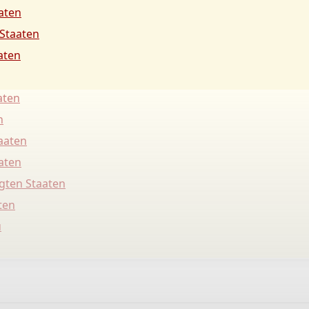
aaten
 Staaten
aten
aten
n
taaten
aaten
igten Staaten
ten
u