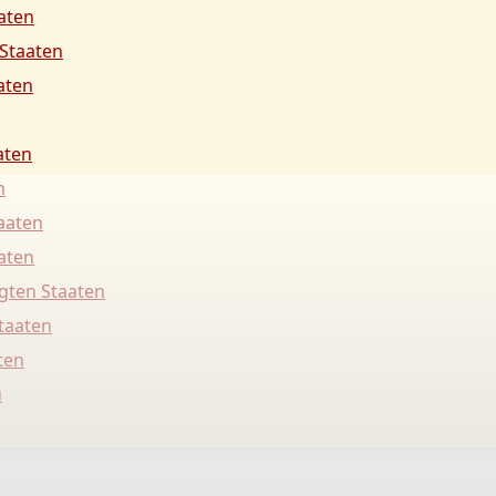
aaten
 Staaten
aten
aten
n
taaten
aaten
igten Staaten
Staaten
ten
u