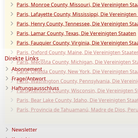
Paris, Monroe County, Missouri, Die Vereinigten St
Paris, Lafayette County, Mississippi, Die Vereinigten
Paris, Henry County, Tennessee, Die Vereinigten Sta
Paris, Lamar County, Texas, Die Vereinigten Staaten
Paris, Fauquier County, Virginia, Die Vereinigten Sta
Paris, Oxford County, Maine, Die Vereinigten Staate
Direkte Links ...
Paris, Mecosta County, Michigan, Die Vereinigten S
Abonnement
Paris, Oneida County, New York, Die Vereinigten St
Frage/Antwort
Paris, Washington County, Pennsylvania, Die Verein
Haftungsausschluss
Paris, Kenosha County, Wisconsin, Die Vereinigten 
Paris, Bear Lake County, Idaho, Die Vereinigten Staa
París, Provincia de Tahuamanú, Madre de Dios, Per
Newsletter