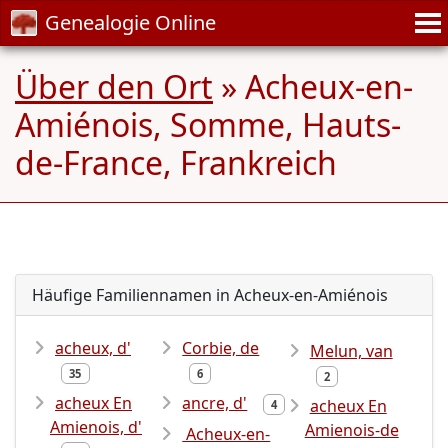
Genealogie Online
Über den Ort
» Acheux-en-
Amiénois, Somme, Hauts-
de-France, Frankreich
Häufige Familiennamen in Acheux-en-Amiénois
acheux, d'
Corbie, de
Melun, van
35
6
2
acheux En
ancre, d'
acheux En
4
Amienois, d'
Amienois-de
Acheux-en-