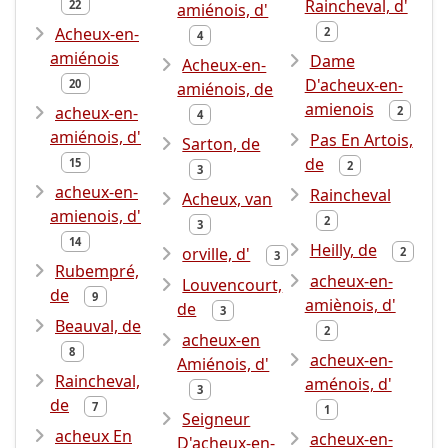
Raincheval, d'
22
amiénois, d'
Acheux-en-
2
4
amiénois
Dame
Acheux-en-
D'acheux-en-
20
amiénois, de
amienois
acheux-en-
2
4
amiénois, d'
Pas En Artois,
Sarton, de
de
15
2
3
acheux-en-
Raincheval
Acheux, van
amienois, d'
2
3
14
Heilly, de
orville, d'
2
3
Rubempré,
acheux-en-
Louvencourt,
de
9
amiènois, d'
de
3
Beauval, de
2
acheux-en
8
acheux-en-
Amiénois, d'
Raincheval,
aménois, d'
3
de
7
1
Seigneur
acheux En
acheux-en-
D'acheux-en-