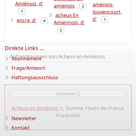
Amiénois, d'
aménois-
amienois
2
louvencourt,
7
acheux En
d'
encre, d'
1
6
Amiennois, d'
2
Direkte Links ...
Aufzeichnungen von Acheux-en-Amiénois
Abonnement
Frage/Antwort
Haftungsausschluss
Geonames
Acheux-en-Amiénois
, Somme, Hauts-de-France,
Frankreich
Newsletter
Kontakt