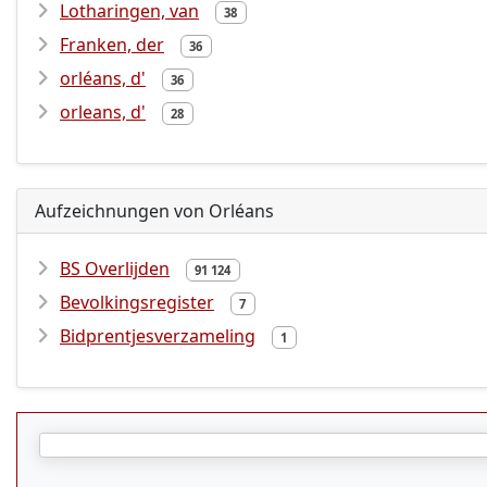
Lotharingen, van
38
Franken, der
36
orléans, d'
36
orleans, d'
28
Aufzeichnungen von Orléans
BS Overlijden
91 124
Bevolkingsregister
7
Bidprentjesverzameling
1