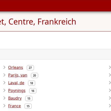
t, Centre, Frankreich
Orleans
27
Parijs, van
20
Laval, de
18
Poynings
16
Baudry
15
France
15