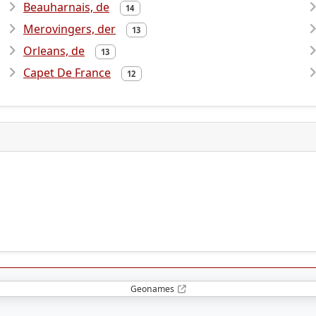
Beauharnais, de
14
Merovingers, der
13
Orleans, de
13
Capet De France
12
Geonames