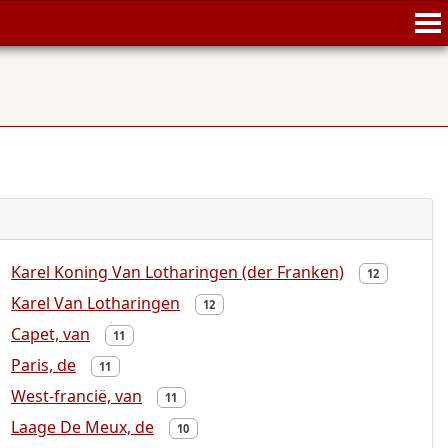
Karel Koning Van Lotharingen (der Franken)
12
Karel Van Lotharingen
12
Capet, van
11
Paris, de
11
West-francië, van
11
Laage De Meux, de
10