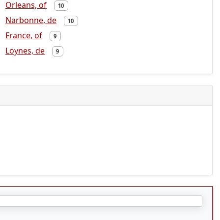
Orleans, of
10
Narbonne, de
10
France, of
9
Loynes, de
9