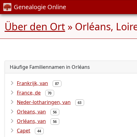
Genealogie Online
Über den Ort
» Orléans, Loire
Häufige Familiennamen in Orléans
Frankrijk, van
87
France, de
70
Neder-lotharingen, van
63
Orleans, van
56
Orléans, van
56
Capet
44