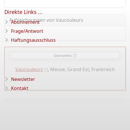
Direkte Links ...
Aufzeichnungen von Vaucouleurs
Abonnement
Frage/Antwort
Haftungsausschluss
Geonames
Vaucouleurs
, Meuse, Grand Est, Frankreich
Newsletter
Kontakt