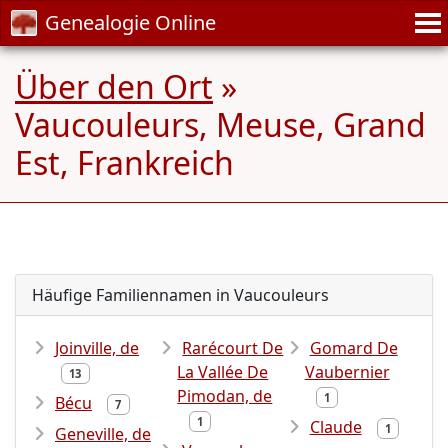
Genealogie Online
Über den Ort
»
Vaucouleurs, Meuse, Grand
Est, Frankreich
Häufige Familiennamen in Vaucouleurs
Joinville, de
Rarécourt De
Gomard De
La Vallée De
Vaubernier
13
Pimodan, de
1
Bécu
7
1
Claude
1
Geneville, de