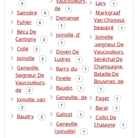
Vaucouleurs,
Lacy
5
1
de
1
Sainsère
Markgraaf
4
Demange
Van Choiseul-
Fuhler
4
1
beaupré
1
Bécu De
joinville, d'
Joinville
Cantigny
3
1
,seigneur De
Collé
2
Doyen De
Vaucouleurs,
Joinville
Ludres
Sénéchal De
2
1
Champagne,
Geneville,
Barry, du
1
Bataille De
Seigneur De
Finelle
1
Bouvines, de
Vaucouleurs,
Baudin
1
de
1
2
Geneville,, de
Paget
Joinville, van
1
1
Barat
2
1
Galisot
1
Baudry
Collin De
2
Geneville
Chalayne
1
(joinville)
1