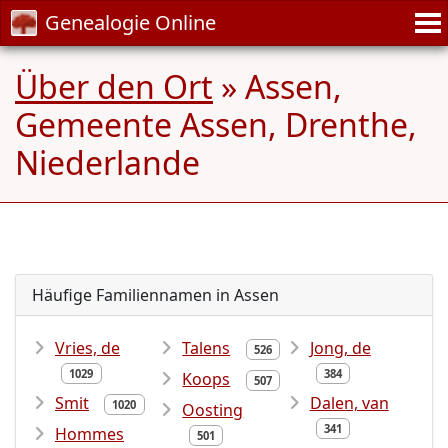
Genealogie Online
Über den Ort
» Assen,
Gemeente Assen, Drenthe,
Niederlande
Häufige Familiennamen in Assen
Vries, de
Talens
Jong, de
526
1029
384
Koops
507
Smit
Dalen, van
1020
Oosting
341
Hommes
501