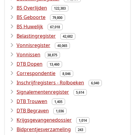
BS Overlijden
122,383
BS Geboorte
79,800
BS Huwelijk
67,018
Belastingregister
42,682
Vonnisregister
40,065
Vonnissen
38,875
DTB Dopen
13,460
Correspondentie
8,046
Inschrijfregisters - Rolboeken
6,040
Signalementenregister
5,614
DTB Trouwen
1,405
DTB Begraven
1,036
Krijgsgevangenedossier
1,014
Bidprentjesverzameling
243