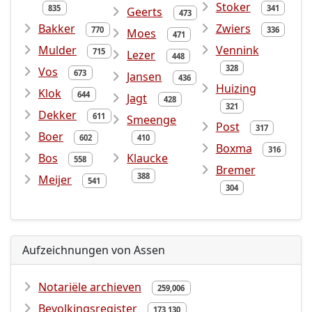
Stoker
835
341
Geerts
473
Bakker
Zwiers
770
336
Moes
471
Mulder
Vennink
715
Lezer
448
328
Vos
673
Jansen
436
Huizing
Klok
644
Jagt
428
321
Dekker
611
Smeenge
Post
317
Boer
602
410
Boxma
316
Bos
Klaucke
558
Bremer
388
Meijer
541
304
Aufzeichnungen von Assen
Notariële archieven
259,006
Bevolkingsregister
173,130