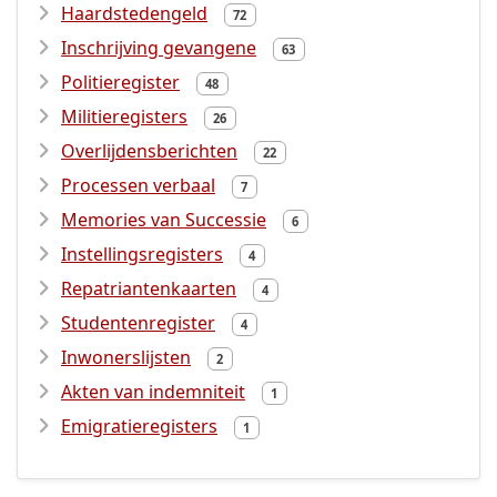
Haardstedengeld
72
Inschrijving gevangene
63
Politieregister
48
Militieregisters
26
Overlijdensberichten
22
Processen verbaal
7
Memories van Successie
6
Instellingsregisters
4
Repatriantenkaarten
4
Studentenregister
4
Inwonerslijsten
2
Akten van indemniteit
1
Emigratieregisters
1