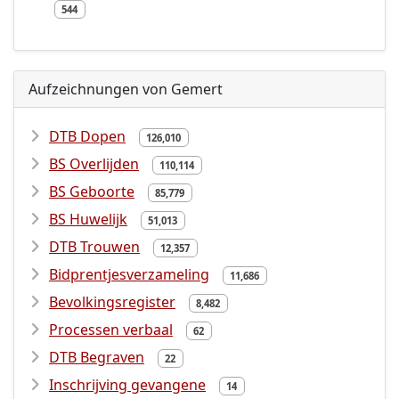
544
Aufzeichnungen von Gemert
DTB Dopen
126,010
BS Overlijden
110,114
BS Geboorte
85,779
BS Huwelijk
51,013
DTB Trouwen
12,357
Bidprentjesverzameling
11,686
Bevolkingsregister
8,482
Processen verbaal
62
DTB Begraven
22
Inschrijving gevangene
14