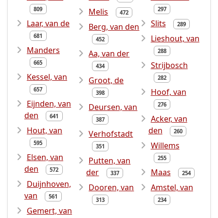
809
297
Melis
472
Laar, van de
Slits
289
Berg, van den
681
Lieshout, van
452
Manders
288
Aa, van der
665
Strijbosch
434
Kessel, van
282
Groot, de
657
Hoof, van
398
Eijnden, van
276
Deursen, van
den
641
Acker, van
387
Hout, van
den
260
Verhofstadt
595
Willems
351
Elsen, van
255
Putten, van
den
572
der
Maas
337
254
Duijnhoven,
Dooren, van
Amstel, van
van
561
313
234
Gemert, van