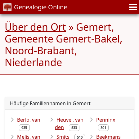
Genealogie Online
Über den Ort
» Gemert,
Gemeente Gemert-Bakel,
Noord-Brabant,
Niederlande
Häufige Familiennamen in Gemert
Berlo, van
Heuvel, van
Penninx
den
935
533
301
Melis, van
Smits
Beekmans
510