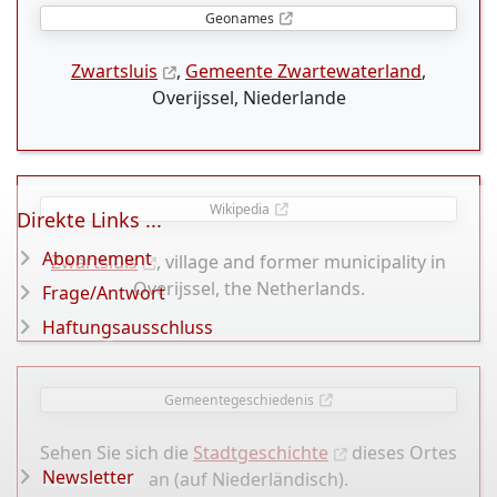
Geonames
Zwartsluis
,
Gemeente Zwartewaterland
,
Overijssel, Niederlande
Wikipedia
Direkte Links ...
Abonnement
Zwartsluis
, village and former municipality in
Overijssel, the Netherlands.
Frage/Antwort
Haftungsausschluss
Gemeentegeschiedenis
Sehen Sie sich die
Stadtgeschichte
dieses Ortes
Newsletter
an (auf Niederländisch).