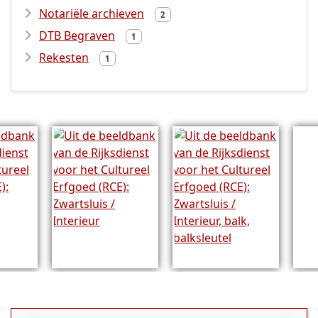
Notariële archieven
2
DTB Begraven
1
Rekesten
1