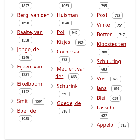
1827
1053
795
Berg, van den
Huisman
Post
793
1696
1040
Vinke
751
Raalte, van
Pol
942
Botter
717
1558
Kisjes
924
Klooster, ten
Jonge, de
Corporaal
709
1246
873
Schuuring
Eijken, van
Meulen, van
683
1231
der
863
Vos
679
Eikelboom
Schurink
Jans
659
1122
850
Blei
638
Smit
1091
Goede, de
Lassche
Boer, de
818
627
1083
Appelo
613