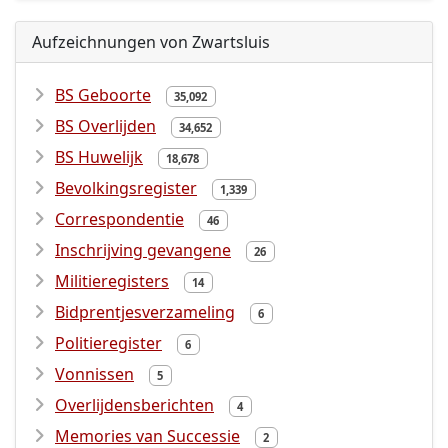
Aufzeichnungen von Zwartsluis
BS Geboorte
35,092
BS Overlijden
34,652
BS Huwelijk
18,678
Bevolkingsregister
1,339
Correspondentie
46
Inschrijving gevangene
26
Militieregisters
14
Bidprentjesverzameling
6
Politieregister
6
Vonnissen
5
Overlijdensberichten
4
Memories van Successie
2