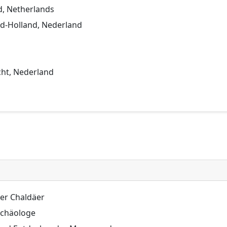
nd, Netherlands
rd-Holland, Nederland
cht, Nederland
der Chaldäer
rchäologe