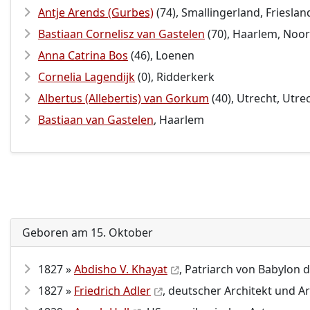
Antje Arends (Gurbes)
(74), Smallingerland, Friesla
Bastiaan Cornelisz van Gastelen
(70), Haarlem, Noo
Anna Catrina Bos
(46), Loenen
Cornelia Lagendijk
(0), Ridderkerk
Albertus (Allebertis) van Gorkum
(40), Utrecht, Utre
Bastiaan van Gastelen
, Haarlem
Geboren am 15. Oktober
1827 »
Abdisho V. Khayat
, Patriarch von Babylon 
1827 »
Friedrich Adler
, deutscher Architekt und A