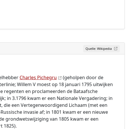
Quelle: Wikipedia
velhebber
Charles Pichegru
(geholpen door de
erlinie; Willem V moest op 18 januari 1795 uitwijken
sche regenten en proclameerden de Bataafsche
k; in 3.1796 kwam er een Nationale Vergadering; in
et, die een Vertegenwoordigend Lichaam (met een
s-Russische invasie af; in 1801 kwam er een nieuwe
a de grondwetswijziging van 1805 kwam er een
t 1825).