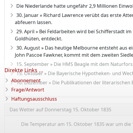
Die Niederlande hatte ungefähr 2,9 Millionen Einwo
30. Januar » Richard Lawrence verübt das erste Atte
abfeuern lassen.
29. April » Bei Feldarbeiten wird bei Schifferstadt 
Goldhüten, entdeckt.
30. August » Das heutige Melbourne entsteht aus ein
John Pascoe Fawkner, kommt mit dem zweiten Siedle
15. September » Die HMS Beagle mit dem Naturforsc
Direkte Links ...
15. Oktober » Die Bayerische Hypotheken- und Wechs
Abonnement
10. Dezember » Die Publikationen der literarisch
Frage/Antwort
Haftungsausschluss
Das Wetter auf Donnerstag 15. Oktober 1835
Die Temperatur am 15. Oktober 1835 war um die 