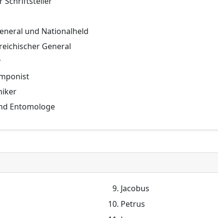
r Schriftsteller
 General und Nationalheld
rreichischer General
r
omponist
miker
 und Entomologe
Jacobus
Petrus