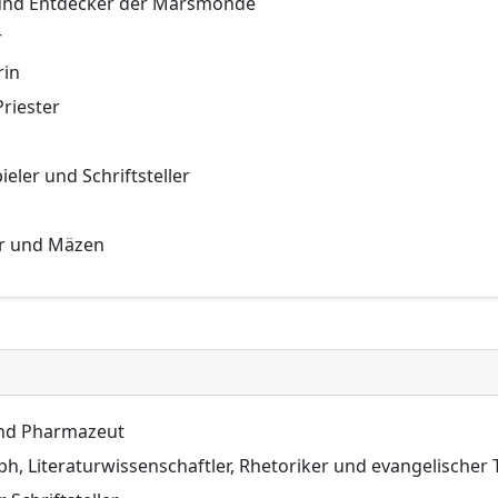
 und Entdecker der Marsmonde
r
rin
Priester
ieler und Schriftsteller
ler und Mäzen
und Pharmazeut
ph, Literaturwissenschaftler, Rhetoriker und evangelischer