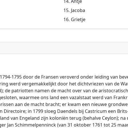
Antje
Jacoba
Grietje
1794-1795 door de Fransen veroverd onder leiding van be
ering werd vergemakkelijkt door het dichtvriezen van de Wat
nd); de patriotten namen de macht over van de aristocrati
esloten, waarmee ons land een vazalstaat werd van Frankrij
tarissen aan de macht bracht; er kwam een nieuwe grondw
 Directoire; in 1799 sloeg Daendels bij Castricum een Brit
 land van Engeland zijn koloniën terug (behalve Ceylon); n
ger Jan Schimmelpenninck (van 31 oktober 1761 tot 25 maar