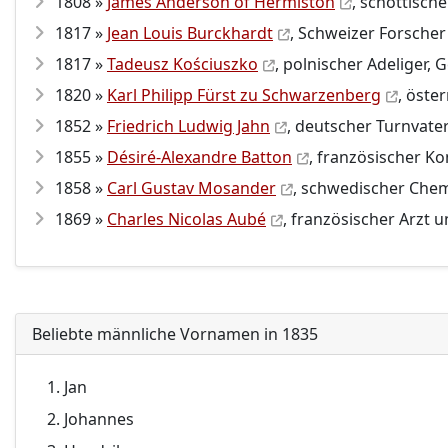
1808 »
James Anderson of Hermiston
, schottische
1817 »
Jean Louis Burckhardt
, Schweizer Forscher
1817 »
Tadeusz Kościuszko
, polnischer Adeliger,
1820 »
Karl Philipp Fürst zu Schwarzenberg
, öste
1852 »
Friedrich Ludwig Jahn
, deutscher Turnvate
1855 »
Désiré-Alexandre Batton
, französischer K
1858 »
Carl Gustav Mosander
, schwedischer Che
1869 »
Charles Nicolas Aubé
, französischer Arzt
Beliebte männliche Vornamen in 1835
Jan
Johannes